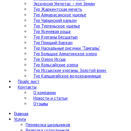
Экскурсия Унгуртас – пуп Земли
Тур Жаркентская мечеть
Тур Алмарасанское ущелье
Тур Чарынский каньон
Тур Тургеньское ущелье
Тур Ясеневая роща
Тур Курганы Бесшатыр
Тур Поющий бархан
Тур Наскальные рисунки “Тамгалы”
Тур Большое Алматинское озеро
Тур Озеро Иссык
Тур Кольсайские озера
Тур Иссыкские курганы. Золотой воин.
Тур Капшагайское водохранилище
Прайс лист
Контакты
О компании
Новости и статьи
Отзывы
Главная
Услуги
Перевозка школьников
Развозка сотрудников