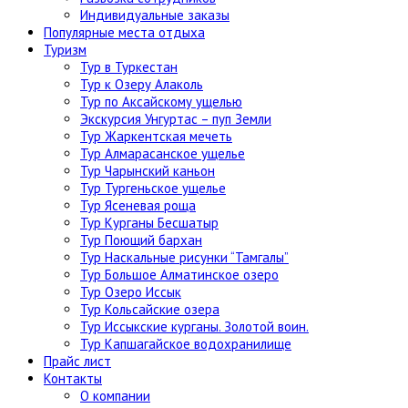
Индивидуальные заказы
Популярные места отдыха
Туризм
Тур в Туркестан
Тур к Озеру Алаколь
Тур по Аксайскому ущелью
Экскурсия Унгуртас – пуп Земли
Тур Жаркентская мечеть
Тур Алмарасанское ущелье
Тур Чарынский каньон
Тур Тургеньское ущелье
Тур Ясеневая роща
Тур Курганы Бесшатыр
Тур Поющий бархан
Тур Наскальные рисунки “Тамгалы”
Тур Большое Алматинское озеро
Тур Озеро Иссык
Тур Кольсайские озера
Тур Иссыкские курганы. Золотой воин.
Тур Капшагайское водохранилище
Прайс лист
Контакты
О компании