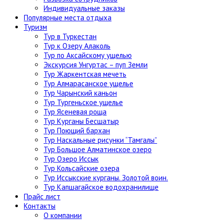
Индивидуальные заказы
Популярные места отдыха
Туризм
Тур в Туркестан
Тур к Озеру Алаколь
Тур по Аксайскому ущелью
Экскурсия Унгуртас – пуп Земли
Тур Жаркентская мечеть
Тур Алмарасанское ущелье
Тур Чарынский каньон
Тур Тургеньское ущелье
Тур Ясеневая роща
Тур Курганы Бесшатыр
Тур Поющий бархан
Тур Наскальные рисунки “Тамгалы”
Тур Большое Алматинское озеро
Тур Озеро Иссык
Тур Кольсайские озера
Тур Иссыкские курганы. Золотой воин.
Тур Капшагайское водохранилище
Прайс лист
Контакты
О компании