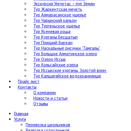
Экскурсия Унгуртас – пуп Земли
Тур Жаркентская мечеть
Тур Алмарасанское ущелье
Тур Чарынский каньон
Тур Тургеньское ущелье
Тур Ясеневая роща
Тур Курганы Бесшатыр
Тур Поющий бархан
Тур Наскальные рисунки “Тамгалы”
Тур Большое Алматинское озеро
Тур Озеро Иссык
Тур Кольсайские озера
Тур Иссыкские курганы. Золотой воин.
Тур Капшагайское водохранилище
Прайс лист
Контакты
О компании
Новости и статьи
Отзывы
Главная
Услуги
Перевозка школьников
Развозка сотрудников