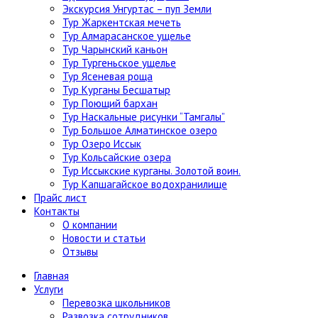
Экскурсия Унгуртас – пуп Земли
Тур Жаркентская мечеть
Тур Алмарасанское ущелье
Тур Чарынский каньон
Тур Тургеньское ущелье
Тур Ясеневая роща
Тур Курганы Бесшатыр
Тур Поющий бархан
Тур Наскальные рисунки “Тамгалы”
Тур Большое Алматинское озеро
Тур Озеро Иссык
Тур Кольсайские озера
Тур Иссыкские курганы. Золотой воин.
Тур Капшагайское водохранилище
Прайс лист
Контакты
О компании
Новости и статьи
Отзывы
Главная
Услуги
Перевозка школьников
Развозка сотрудников