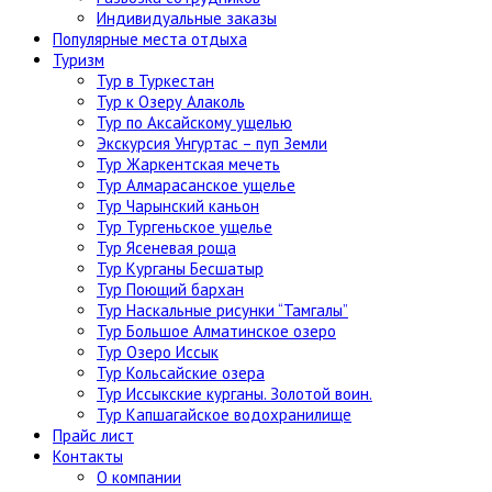
Индивидуальные заказы
Популярные места отдыха
Туризм
Тур в Туркестан
Тур к Озеру Алаколь
Тур по Аксайскому ущелью
Экскурсия Унгуртас – пуп Земли
Тур Жаркентская мечеть
Тур Алмарасанское ущелье
Тур Чарынский каньон
Тур Тургеньское ущелье
Тур Ясеневая роща
Тур Курганы Бесшатыр
Тур Поющий бархан
Тур Наскальные рисунки “Тамгалы”
Тур Большое Алматинское озеро
Тур Озеро Иссык
Тур Кольсайские озера
Тур Иссыкские курганы. Золотой воин.
Тур Капшагайское водохранилище
Прайс лист
Контакты
О компании