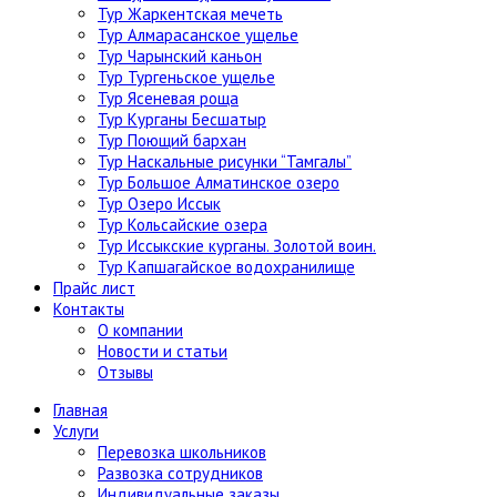
Тур Жаркентская мечеть
Тур Алмарасанское ущелье
Тур Чарынский каньон
Тур Тургеньское ущелье
Тур Ясеневая роща
Тур Курганы Бесшатыр
Тур Поющий бархан
Тур Наскальные рисунки “Тамгалы”
Тур Большое Алматинское озеро
Тур Озеро Иссык
Тур Кольсайские озера
Тур Иссыкские курганы. Золотой воин.
Тур Капшагайское водохранилище
Прайс лист
Контакты
О компании
Новости и статьи
Отзывы
Главная
Услуги
Перевозка школьников
Развозка сотрудников
Индивидуальные заказы