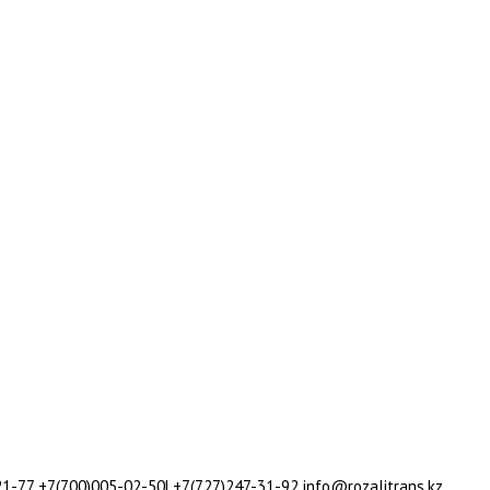
77 +7(700)005-02-50| +7(727)247-31-92 info@rozalitrans.kz