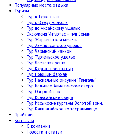
Популярные места отдыха
Туризм
Тур в Туркестан
Тур к Озеру Алаколь
Тур по Аксайскому ущелью
Экскурсия Унгуртас – пуп Земли
Тур Жаркентская мечеть
Тур Алмарасанское ущелье
Тур Чарынский каньон
Тур Тургеньское ущелье
Тур Ясеневая роща
Тур Курганы Бесшатыр
Тур Поющий бархан
Тур Наскальные рисунки “Тамгалы”
Тур Большое Алматинское озеро
Тур Озеро Иссык
Тур Кольсайские озера
Тур Иссыкские курганы. Золотой воин.
Тур Капшагайское водохранилище
Прайс лист
Контакты
О компании
Новости и статьи