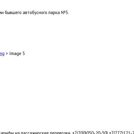
рии бывшего автобусного парка №5.
ing
>
Image 5
ифы на пассажирские перевозки. +7(700)050-20-50| +7(777)121-21-